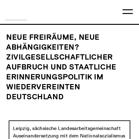
Direkt
Hauptmenü
Logo
zum
Nach
Ha
Inhalt
der
öff
Generation
Aufarbeitung
NEUE FREIRÄUME, NEUE
ABHÄNGIGKEITEN?
ZIVILGESELLSCHAFTLICHER
AUFBRUCH UND STAATLICHE
ERINNERUNGSPOLITIK IM
WIEDERVEREINTEN
DEUTSCHLAND
Leipzig, sächsische Landesarbeitsgemeinschaft
Auseinandersetzung mit dem Nationalsozialismus