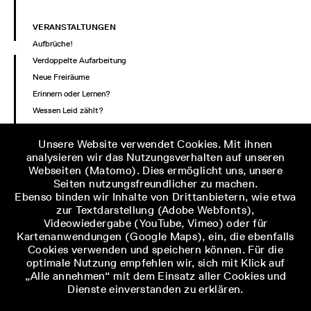
VERANSTALTUNGEN
Aufbrüche!
Verdoppelte Aufarbeitung
Neue Freiräume
Erinnern oder Lernen?
Wessen Leid zählt?
Orte gesellschaftlicher Auseinandersetzung?
Unsere Website verwendet Cookies. Mit ihnen
analysieren wir das Nutzungsverhalten auf unseren
IMPRESSUM
Webseiten (Matomo). Dies ermöglicht uns, unsere
Impressum
Seiten nutzungsfreundlicher zu machen.
Ebenso binden wir Inhalte von Drittanbietern, wie etwa
zur Textdarstellung (Adobe Webfonts),
NETZWERK
Videowiedergabe (YouTube, Vimeo) oder für
NS-Dokumentationszentrum der Stadt Köln
Kartenanwendungen (Google Maps), ein, die ebenfalls
Stiftung Gedenkstätten Buchenwald und Mittelbau-Dora
Cookies verwenden und speichern können. Für die
Lehrstühl für Geschichte in Medien und Öffentlichkeit
optimale Nutzung empfehlen wir, sich mit Klick auf
„Alle annehmen“ mit dem Einsatz aller Cookies und
sächsische Landesarbeitsgemeinschaft Auseinandersetzung mit
Dienste einverstanden zu erklären.
dem Nationalsozialismus
Stiftung Hamburger Gedenkstätten und Lernorte