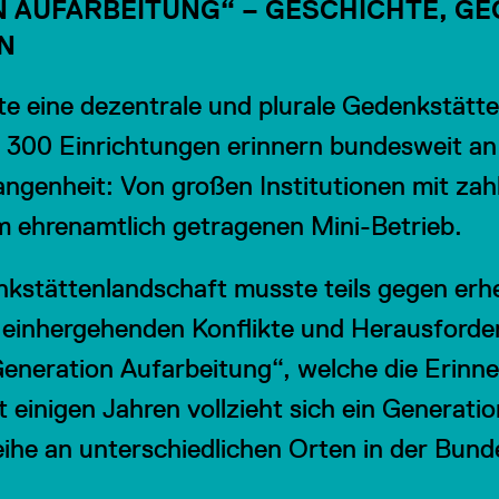
N AUFARBEITUNG“ – GESCHICHTE, G
EN
ute eine dezentrale und plurale Gedenkstätt
 300 Einrichtungen erinnern bundesweit an
angenheit: Von großen Institutionen mit zah
um ehrenamtlich getragenen Mini-Betrieb.
nkstättenlandschaft musste teils gegen erh
 einhergehenden Konflikte und Herausforde
eneration Aufarbeitung“, welche die Erinn
 einigen Jahren vollzieht sich ein Generati
eihe an unterschiedlichen Orten in der Bun