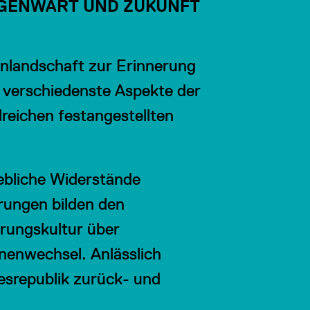
EGENWART UND ZUKUNFT
enlandschaft zur Erinnerung
 verschiedenste Aspekte der
lreichen festangestellten
ebliche Widerstände
rungen bilden den
erungskultur über
onenwechsel. Anlässlich
desrepublik zurück- und